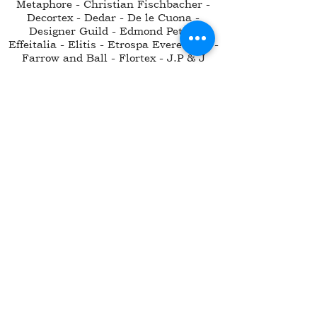
Metaphore - Christian Fischbacher -
Decortex - Dedar - De le Cuona -
Designer Guild - Edmond Petit -
Effeitalia - Elitis - Etrospa Everest Srl -
Farrow and Ball - Flortex - J.P & J
Baker - Glamora -
Gruppo La Madrid SA - Harlequin -
Houles - Inkiostro Bianco - Jab -
Kadeko - Kvadrat Spa Lano - Lelievre -
Loro Piana - Mastro Raphael - Mottura -
Mister Perswall - Morris - New Colony -
Nobilis - Nova Gengal - Novatex - Nya
Nordiska - Original Parquet - Osborne
& Little - Pierre Frey - Prima Linea -
Romo - Rubelli - Sahco - Samuel &
Sons - Sanderson - Scaglioni - Scion -
Silent Gliss - Thibaut - Tolino - Vera
Seta - Vernarelli - Vescom - Wall &
Decò - Zeconzeta and Conzeta - Zimmer
& Rhode - York - Zoffany
+39 06.3053712
|
info@classdesignsrl.com